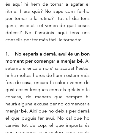
és aquí hi hem de tornar a agafar el 
ritme. I ara què? No saps com fer-ho 
per tornar a la rutina?  tot el dia tens 
gana, ansietat i et venen de gust coses 
dolces? No t’amoïnis aquí tens uns 
consells per fer més fàcil la tornada:  
1.    
No esperis a demà, avui és un bon 
moment per començar a menjar bé. 
Al 
setembre encara no s’ha acabat l’estiu, 
hi ha moltes hores de llum i estem més 
fora de casa, encara fa calor i venen de 
gust coses fresques com els gelats o la 
cervesa, de manera que sempre hi 
haurà alguna excusa per no començar a 
menjar bé. Així que no deixis per demà 
el que puguis fer avui. No cal que ho 
canviïs tot de cop, el que importa és 
que comencis avui mateix amb petits 