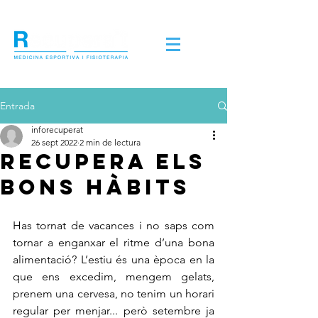
Entrada
inforecuperat
26 sept 2022
2 min de lectura
RECUPERA ELS
BONS HÀBITS
Has tornat de vacances i no saps com 
tornar a enganxar el ritme d’una bona 
alimentació? L’estiu és una època en la 
que ens excedim, mengem gelats, 
prenem una cervesa, no tenim un horari 
regular per menjar... però setembre ja 