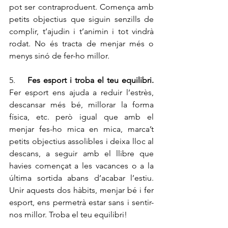
pot ser contraproduent. Comença amb 
petits objectius que siguin senzills de 
complir, t’ajudin i t’animin i tot vindrà 
rodat. No és tracta de menjar més o 
menys sinó de fer-ho millor.  
5.    
Fes esport i troba el teu equilibri. 
Fer esport ens ajuda a reduir l’estrès, 
descansar més bé, millorar la forma 
física, etc. però igual que amb el 
menjar fes-ho mica en mica, marca’t 
petits objectius assolibles i deixa lloc al 
descans, a seguir amb el llibre que 
havies començat a les vacances o a la 
última sortida abans d’acabar l’estiu. 
Unir aquests dos hàbits, menjar bé i fer 
esport, ens permetrà estar sans i sentir-
nos millor. Troba el teu equilibri! 