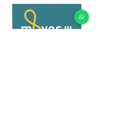
Recupera`t medicina esportiva SL ha rebut una
ajuda per a l'adquisició d'un vehicle elèctric de la
Unió Europea amb càrrec al Fons
NextgenerationEU, en el marc del plà de
recuperació, transformació i resilienciaper a
l'adquisició de vehicles elèctrics " endollables" i de
pila combustible dins el programa d'incentius a la
mobilitat eficient i sostenible (programa
MOVESIII vehicles catalunya ) del ministeri per a
la transició ecològica i el repte demogràfic a través
de l'IDAE, gestionat per l'institut català d'energia (
ICAEN )